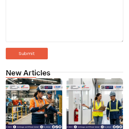
New Articles