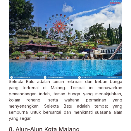
Selecta Batu adalah taman rekreasi dan kebun bunga
yang terkenal di Malang. Tempat ini menawarkan
pemandangan indah, taman bunga yang menakjubkan,
kolam renang, serta wahana permainan yang
menyenangkan. Selecta Batu adalah tempat yang
sempurna untuk bersantai dan menikmati suasana alam
yang segar.
8. Alun-Alun Kota Malang