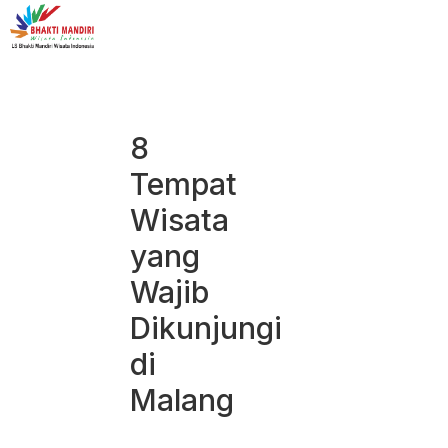
8
Tempat
Wisata
yang
Wajib
Dikunjungi
di
Malang