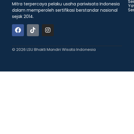
Ser
Mitra terpercaya pelaku usaha pariwisata Indonesia
Ya
Ser
dalam memperoleh sertifikasi berstandar nasional
sejak 2014.
© 2026 LSU Bhakti Mandiri Wisata Indonesia