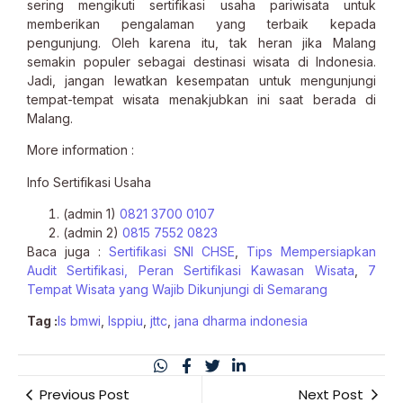
sering mengikuti sertifikasi usaha pariwisata untuk
memberikan pengalaman yang terbaik kepada
pengunjung. Oleh karena itu, tak heran jika Malang
semakin populer sebagai destinasi wisata di Indonesia.
Jadi, jangan lewatkan kesempatan untuk mengunjungi
tempat-tempat wisata menakjubkan ini saat berada di
Malang.
More information :
Info Sertifikasi Usaha
(admin 1)
0821 3700 0107
(admin 2)
0815 7552 0823
Baca juga :
Sertifikasi SNI CHSE
,
Tips Mempersiapkan
Audit Sertifikasi,
Peran Sertifikasi Kawasan Wisata
,
7
Tempat Wisata yang Wajib Dikunjungi di Semarang
Tag :
ls bmwi
,
lsppiu
,
jttc
,
jana dharma indonesia
Previous Post
Next Post