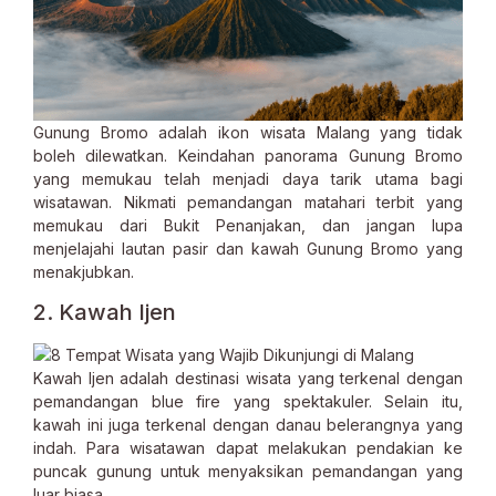
Gunung Bromo adalah ikon wisata Malang yang tidak
boleh dilewatkan. Keindahan panorama Gunung Bromo
yang memukau telah menjadi daya tarik utama bagi
wisatawan. Nikmati pemandangan matahari terbit yang
memukau dari Bukit Penanjakan, dan jangan lupa
menjelajahi lautan pasir dan kawah Gunung Bromo yang
menakjubkan.
2. Kawah Ijen
Kawah Ijen adalah destinasi wisata yang terkenal dengan
pemandangan blue fire yang spektakuler. Selain itu,
kawah ini juga terkenal dengan danau belerangnya yang
indah. Para wisatawan dapat melakukan pendakian ke
puncak gunung untuk menyaksikan pemandangan yang
luar biasa.