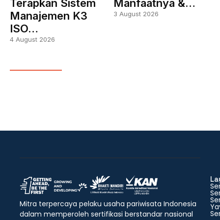
Terapkan Sistem
Manfaatnya &…
Manajemen K3
3 August 2026
ISO…
4 August 2026
La
Ser
Ser
Ser
Mitra terpercaya pelaku usaha pariwisata Indonesia
Ya
Ser
dalam memperoleh sertifikasi berstandar nasional