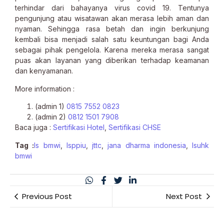
terhindar dari bahayanya virus covid 19. Tentunya
pengunjung atau wisatawan akan merasa lebih aman dan
nyaman. Sehingga rasa betah dan ingin berkunjung
kembali bisa menjadi salah satu keuntungan bagi Anda
sebagai pihak pengelola. Karena mereka merasa sangat
puas akan layanan yang diberikan terhadap keamanan
dan kenyamanan.
More information :
(admin 1)
0815 7552 0823
(admin 2)
0812 1501 7908
Baca juga :
Sertifikasi Hotel
,
Sertifikasi CHSE
Tag :
ls bmwi
,
lsppiu
,
jttc
,
jana dharma indonesia
,
lsuhk
bmwi
Previous Post
Next Post