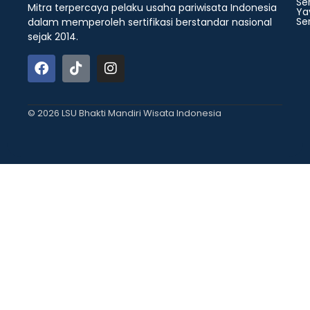
Ser
Mitra terpercaya pelaku usaha pariwisata Indonesia
Ya
Ser
dalam memperoleh sertifikasi berstandar nasional
sejak 2014.
© 2026 LSU Bhakti Mandiri Wisata Indonesia