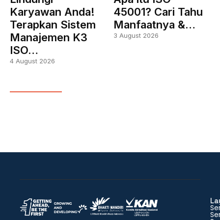
Karyawan Anda!
45001? Cari Tahu
Terapkan Sistem
Manfaatnya &…
Manajemen K3
3 August 2026
ISO…
4 August 2026
La
Ser
Ser