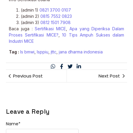
(admin 1)
0821 3700 0107
(admin 2)
0815 7552 0823
(admin 3)
0812 1501 7908
Baca juga :
Sertifikasi MICE
,
Apa yang Diperiksa Dalam
Proses Sertifikasi MICE?
,
10 Tips Ampuh Sukses dalam
Industri MICE
Tag :
ls bmwi
,
lsppiu
,
jttc
,
jana dharma indonesia
Previous Post
Next Post
Leave a Reply
Name
*