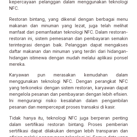
kepercayaan pelanggan dalam menggunakan teknologi
NFC.
Restoran bintang, yang dikenal dengan berbagai menu
makanan dan minuman yang lezat, juga telah melihat
manfaat dari pemanfaatan teknologi NFC. Dalam restoran-
restoran ini, sistem pemesanan dan pembayaran semakin
terintegrasi dengan baik. Pelanggan dapat mengakses
daftar makanan dan minuman yang terdiri dari hidangan-
hidangan istimewa dengan mudah melalui aplikasi ponsel
mereka.
Karyawan pun merasakan kemudahan dalam
menggunakan teknologi NFC. Dengan perangkat NFC
yang terkoneksi dengan sistem restoran, karyawan dapat
mengelola pesanan dan pembayaran dengan lebih efisien.
Ini mengurangi risiko kesalahan dalam pengambilan
pesanan dan mempercepat proses transaksi di kasir.
Tidak hanya itu, teknologi NFC juga berperan penting
dalam sertifikasi restoran bintang. Proses pemberian
sertifikasi dapat dilakukan dengan lebih transparan dan