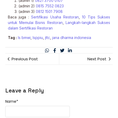
(admin 1)
0821 3700 0107
(admin 2)
0815 7552 0823
(admin 3)
0812 1501 7908
Baca juga :
Sertifikasi Usaha Restoran
,
10 Tips Sukses
untuk Memulai Bisnis Restoran
,
Langkah-langkah Sukses
dalam Sertifikasi Restoran
Tag :
ls bmwi
,
lsppiu
,
jttc
,
jana dharma indonesia
Previous Post
Next Post
Leave a Reply
Name
*