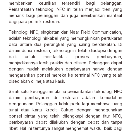
memberikan keunikan tersendiri bagi pelanggan.
Pemanfaatan teknologi NFC ini telah menjadi tren yang
menarik bagi pelanggan dan juga memberikan manfaat
bagi para pemilik restoran.
Teknologi NFC, singkatan dari Near Field Communication,
adalah teknologi nirkabel yang memungkinkan pertukaran
data antara dua perangkat yang saling berdekatan. Di
dalam dunia restoran, teknologi ini telah diadopsi dengan
baik untuk memfasilitasi proses pembayaran,
menjadikannya lebih praktis dan efisien. Pelanggan dapat
dengan mudah melakukan pembayaran hanya dengan
mengarahkan ponsel mereka ke terminal NFC yang telah
disediakan di meja atau kasir.
Salah satu keunggulan utama pemanfaatan teknologi NFC
dalam pembayaran di restoran adalah kemudahan
penggunaan. Pelanggan tidak perlu lagi membawa uang
tunai atau kartu kredit. Cukup dengan menggunakan
ponsel pintar yang telah dilengkapi dengan fitur NFC,
pembayaran dapat dilakukan dengan cepat dan tanpa
ribet. Hal ini tentunya sangat menghemat waktu, baik bagi