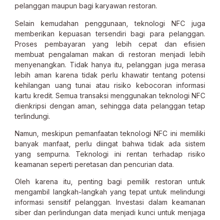
pelanggan maupun bagi karyawan restoran.
Selain kemudahan penggunaan, teknologi NFC juga
memberikan kepuasan tersendiri bagi para pelanggan.
Proses pembayaran yang lebih cepat dan efisien
membuat pengalaman makan di restoran menjadi lebih
menyenangkan. Tidak hanya itu, pelanggan juga merasa
lebih aman karena tidak perlu khawatir tentang potensi
kehilangan uang tunai atau risiko kebocoran informasi
kartu kredit. Semua transaksi menggunakan teknologi NFC
dienkripsi dengan aman, sehingga data pelanggan tetap
terlindungi.
Namun, meskipun pemanfaatan teknologi NFC ini memiliki
banyak manfaat, perlu diingat bahwa tidak ada sistem
yang sempurna. Teknologi ini rentan terhadap risiko
keamanan seperti peretasan dan pencurian data.
Oleh karena itu, penting bagi pemilik restoran untuk
mengambil langkah-langkah yang tepat untuk melindungi
informasi sensitif pelanggan. Investasi dalam keamanan
siber dan perlindungan data menjadi kunci untuk menjaga