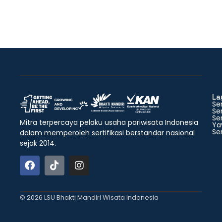
La
Ser
Ser
Ser
Mitra terpercaya pelaku usaha pariwisata Indonesia
Ya
Ser
dalam memperoleh sertifikasi berstandar nasional
sejak 2014.
© 2026 LSU Bhakti Mandiri Wisata Indonesia