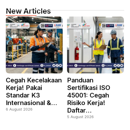
New Articles
Cegah Kecelakaan
Panduan
Kerja! Pakai
Sertifikasi ISO
Standar K3
45001: Cegah
Internasional &…
Risiko Kerja!
Daftar…
6 August 2026
5 August 2026