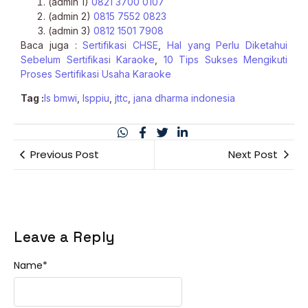
(admin 1)
0821 3700 0107
(admin 2)
0815 7552 0823
(admin 3)
0812 1501 7908
Baca juga :
Sertifikasi CHSE
,
Hal yang Perlu Diketahui
Sebelum Sertifikasi Karaoke
,
10 Tips Sukses Mengikuti
Proses Sertifikasi Usaha Karaoke
Tag :
ls bmwi
,
lsppiu
,
jttc
,
jana dharma indonesia
Previous Post
Next Post
Leave a Reply
Name
*