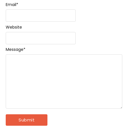
Email
*
Website
Message
*