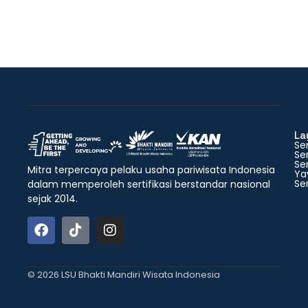
La
Ser
Ser
Ser
Mitra terpercaya pelaku usaha pariwisata Indonesia
Ya
Ser
dalam memperoleh sertifikasi berstandar nasional
sejak 2014.
© 2026 LSU Bhakti Mandiri Wisata Indonesia