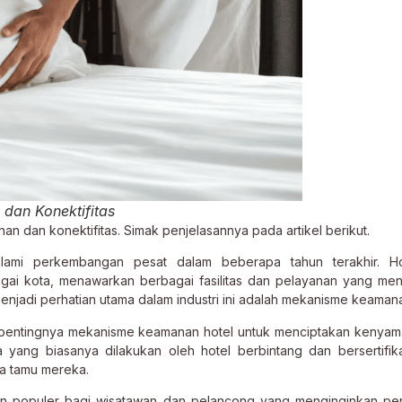
an Konektifitas
 dan konektifitas. Simak penjelasannya pada artikel berikut.
galami perkembangan pesat dalam beberapa tahun terakhir. Hot
agai kota, menawarkan berbagai fasilitas dan pelayanan yang men
enjadi perhatian utama dalam industri ini adalah mekanisme keamana
ai pentingnya mekanisme keamanan hotel untuk menciptakan kenya
a yang biasanya dilakukan oleh hotel berbintang dan bersertifik
a tamu mereka.
lihan populer bagi wisatawan dan pelancong yang menginginkan p