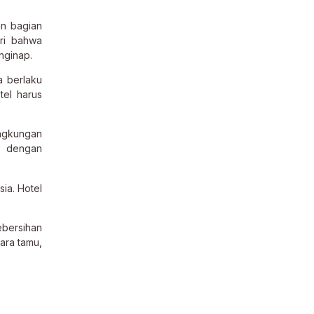
an bagian
ri bahwa
nginap.
a berlaku
tel harus
ingkungan
, dengan
ia. Hotel
ebersihan
ara tamu,