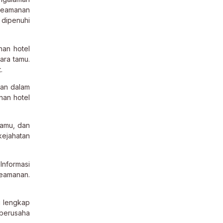
 keamanan
 dipenuhi
nan hotel
ara tamu.
.
ian dalam
nan hotel
tamu, dan
kejahatan
Informasi
keamanan.
g lengkap
 berusaha