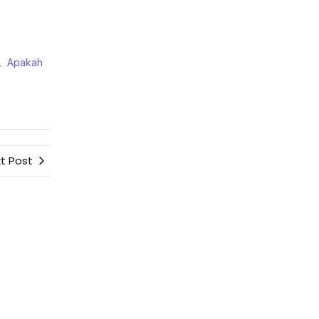
r, Apakah
t Post