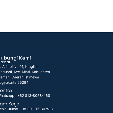
Hubungi Kami
lamat
l. Arimbi No.01, Kragilan,
induadi, Kec. Mlati, Kabupaten
leman, Daerah Istimewa
ogyakarta 55284
ontak
hatsapp : +62 813-8058-468
am Kerja
enin-Jumat | 08.30 – 16.30 WIB