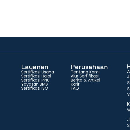
Layanan
Perusahaan
A
Sertifikasi Usaha
Tentang Kami
Sertifikasi Halal
Alur Sertifikasi
J
Sertifikasi PPIU
Berita & Artikel
S
Yayasan BMS
Karir
Sertifikasi ISO
FAQ
S
Y
K
W
J
S