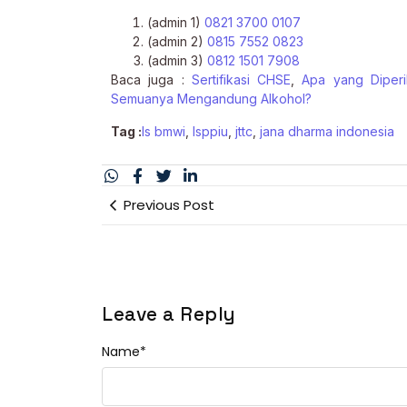
(admin 1)
0821 3700 0107
(admin 2)
0815 7552 0823
(admin 3)
0812 1501 7908
Baca juga :
Sertifikasi CHSE
,
Apa yang Diperi
Semuanya Mengandung Alkohol?
Tag :
ls bmwi
,
lsppiu
,
jttc
,
jana dharma indonesia
Previous Post
Leave a Reply
Name
*