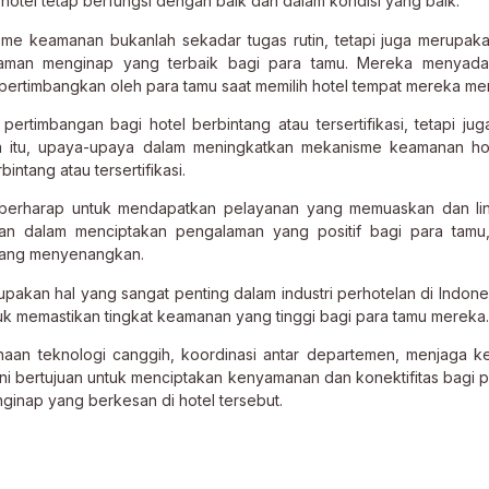
hotel tetap berfungsi dengan baik dan dalam kondisi yang baik.
nisme keamanan bukanlah sekadar tugas rutin, tetapi juga merupak
aman menginap yang terbaik bagi para tamu. Mereka menyada
ipertimbangkan oleh para tamu saat memilih hotel tempat mereka me
rtimbangan bagi hotel berbintang atau tersertifikasi, tetapi jug
ena itu, upaya-upaya dalam meningkatkan mekanisme keamanan ho
intang atau tersertifikasi.
li berharap untuk mendapatkan pelayanan yang memuaskan dan l
ran dalam menciptakan pengalaman yang positif bagi para tamu
yang menyenangkan.
akan hal yang sangat penting dalam industri perhotelan di Indones
tuk memastikan tingkat keamanan yang tinggi bagi para tamu mereka.
n teknologi canggih, koordinasi antar departemen, menjaga k
ni bertujuan untuk menciptakan kenyamanan dan konektifitas bagi p
inap yang berkesan di hotel tersebut.