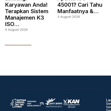
Karyawan Anda!
45001? Cari Tahu
Terapkan Sistem
Manfaatnya &…
Manajemen K3
3 August 2026
ISO…
4 August 2026
La
Ser
Ser
Ser