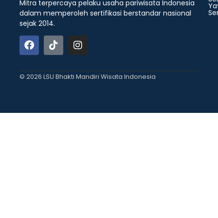
Mitra terpercaya pelaku usaha pariwisata Indonesia
Ya
Ser
dalam memperoleh sertifikasi berstandar nasional
sejak 2014.
© 2026 LSU Bhakti Mandiri Wisata Indonesia