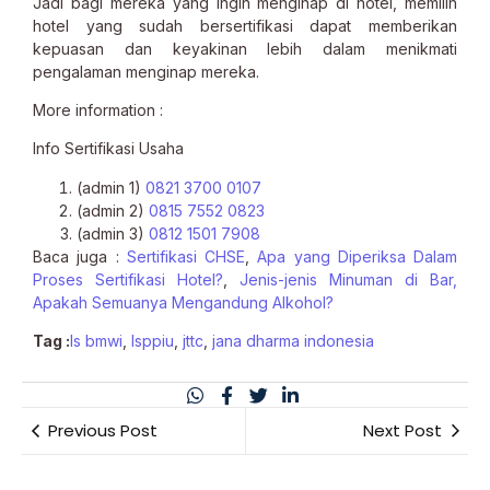
Jadi bagi mereka yang ingin menginap di hotel, memilih
hotel yang sudah bersertifikasi dapat memberikan
kepuasan dan keyakinan lebih dalam menikmati
pengalaman menginap mereka.
More information :
Info Sertifikasi Usaha
(admin 1)
0821 3700 0107
(admin 2)
0815 7552 0823
(admin 3)
0812 1501 7908
Baca juga :
Sertifikasi CHSE
,
Apa yang Diperiksa Dalam
Proses Sertifikasi Hotel?
,
Jenis-jenis Minuman di Bar,
Apakah Semuanya Mengandung Alkohol?
Tag :
ls bmwi
,
lsppiu
,
jttc
,
jana dharma indonesia
Previous Post
Next Post