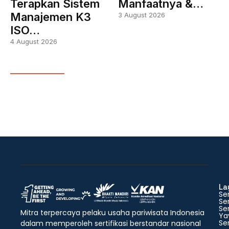
Terapkan Sistem
Manfaatnya &…
Manajemen K3
3 August 2026
ISO…
4 August 2026
La
Ser
Ser
Ser
Mitra terpercaya pelaku usaha pariwisata Indonesia
Ya
Ser
dalam memperoleh sertifikasi berstandar nasional