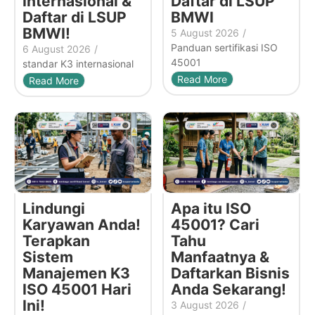
Internasional &
Daftar di LSUP
Daftar di LSUP
BMWI
BMWI!
5 August 2026
/
Panduan sertifikasi ISO
6 August 2026
/
45001
standar K3 internasional
Read More
Read More
Lindungi
Apa itu ISO
Karyawan Anda!
45001? Cari
Terapkan
Tahu
Sistem
Manfaatnya &
Manajemen K3
Daftarkan Bisnis
ISO 45001 Hari
Anda Sekarang!
Ini!
3 August 2026
/