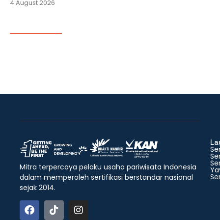
4 August 2026
La
Ser
Ser
Ser
Mitra terpercaya pelaku usaha pariwisata Indonesia
Ya
Ser
dalam memperoleh sertifikasi berstandar nasional
sejak 2014.