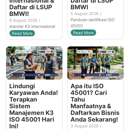
Internasional &
Daftar di LSUP
Daftar di LSUP
BMWI
BMWI!
5 August 2026
/
Panduan sertifikasi ISO
6 August 2026
/
45001
standar K3 internasional
Read More
Read More
Lindungi
Apa itu ISO
Karyawan Anda!
45001? Cari
Terapkan
Tahu
Sistem
Manfaatnya &
Manajemen K3
Daftarkan Bisnis
ISO 45001 Hari
Anda Sekarang!
Ini!
3 August 2026
/