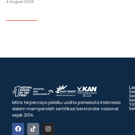
4 August 2026
La
Ser
Ser
Ser
Mitra terpercaya pelaku usaha pariwisata Indonesia
Ya
Ser
dalam memperoleh sertifikasi berstandar nasional
sejak 2014.