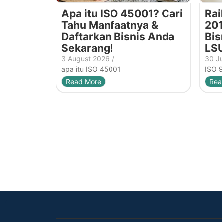
Apa itu ISO 45001? Cari
Rai
Tahu Manfaatnya &
201
Daftarkan Bisnis Anda
Bis
Sekarang!
LS
3 August 2026
/
30 J
apa itu ISO 45001
ISO 
Read More
Rea