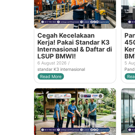
Cegah Kecelakaan
Pan
Kerja! Pakai Standar K3
450
Internasional & Daftar di
Ker
LSUP BMWI!
BM
6 August 2026
/
5 Au
standar K3 internasional
Pandu
Read More
Rea