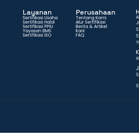
Layanan
Perusahaan
A
Sertifikasi Usaha
Tentang Kami
Sertifikasi Halal
Alur Sertifikasi
J
Sertifikasi PPIU
Berita & Artikel
S
Yayasan BMS
Karir
Sertifikasi ISO
FAQ
S
Y
K
W
J
S
S