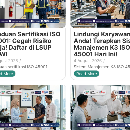
duan Sertifikasi ISO
Lindungi Karyawa
01: Cegah Risiko
Anda! Terapkan Si
ja! Daftar di LSUP
Manajemen K3 ISO
WI
45001 Hari Ini!
gust 2026
/
4 August 2026
/
an sertifikasi ISO 45001
Sistem Manajemen K3 ISO 4
d More
Read More