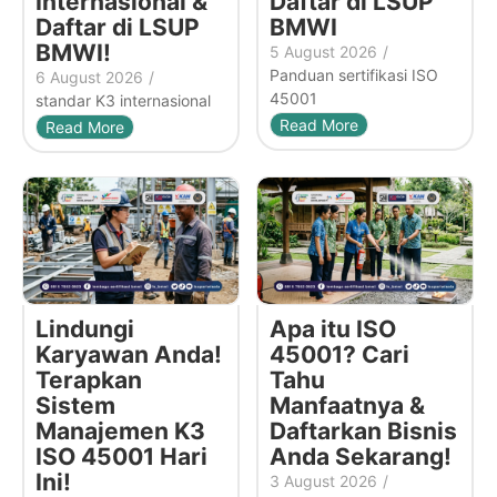
Internasional &
Daftar di LSUP
Daftar di LSUP
BMWI
BMWI!
5 August 2026
/
Panduan sertifikasi ISO
6 August 2026
/
45001
standar K3 internasional
Read More
Read More
Lindungi
Apa itu ISO
Karyawan Anda!
45001? Cari
Terapkan
Tahu
Sistem
Manfaatnya &
Manajemen K3
Daftarkan Bisnis
ISO 45001 Hari
Anda Sekarang!
Ini!
3 August 2026
/