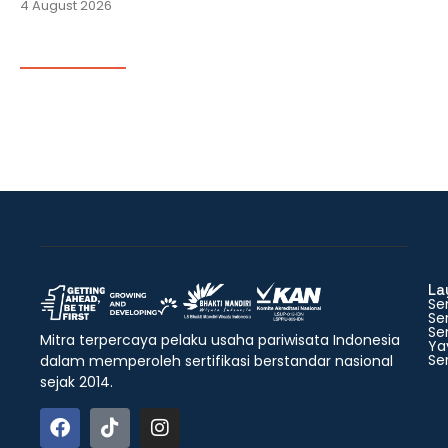
4 August 2026
La
Ser
Ser
Ser
Mitra terpercaya pelaku usaha pariwisata Indonesia
Ya
Ser
dalam memperoleh sertifikasi berstandar nasional
sejak 2014.