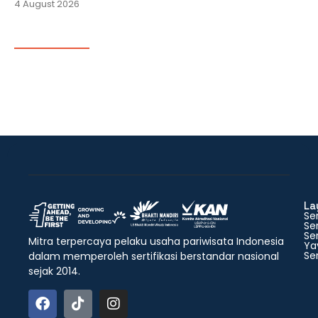
4 August 2026
La
Ser
Ser
Ser
Mitra terpercaya pelaku usaha pariwisata Indonesia
Ya
Ser
dalam memperoleh sertifikasi berstandar nasional
sejak 2014.