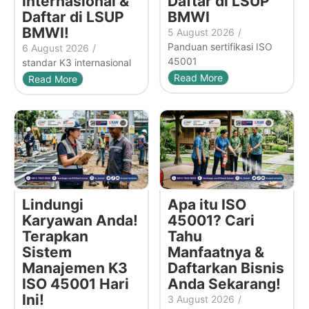
Internasional &
Daftar di LSUP
Daftar di LSUP
BMWI
BMWI!
5 August 2026
/
Panduan sertifikasi ISO
6 August 2026
/
45001
standar K3 internasional
Read More
Read More
Lindungi
Apa itu ISO
Karyawan Anda!
45001? Cari
Terapkan
Tahu
Sistem
Manfaatnya &
Manajemen K3
Daftarkan Bisnis
ISO 45001 Hari
Anda Sekarang!
Ini!
3 August 2026
/