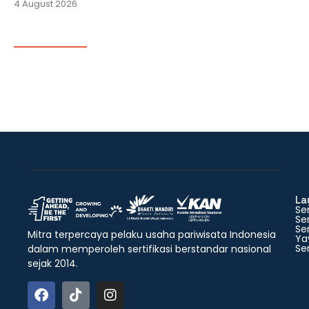
4 August 2026
La
Ser
Ser
Ser
Mitra terpercaya pelaku usaha pariwisata Indonesia
Ya
Ser
dalam memperoleh sertifikasi berstandar nasional
sejak 2014.