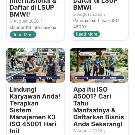
Internasional &
Daftar di LSUP
Daftar di LSUP
BMWI
BMWI!
5 August 2026
/
Panduan sertifikasi ISO
6 August 2026
/
45001
standar K3 internasional
Read More
Read More
Lindungi
Apa itu ISO
Karyawan Anda!
45001? Cari
Terapkan
Tahu
Sistem
Manfaatnya &
Manajemen K3
Daftarkan Bisnis
ISO 45001 Hari
Anda Sekarang!
Ini!
3 August 2026
/