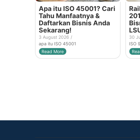
Apa itu ISO 45001? Cari
Rai
Tahu Manfaatnya &
201
Daftarkan Bisnis Anda
Bis
Sekarang!
LS
3 August 2026
/
30 J
apa itu ISO 45001
ISO 
Read More
Rea