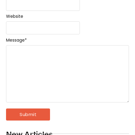
Website
Message
*
New Articles